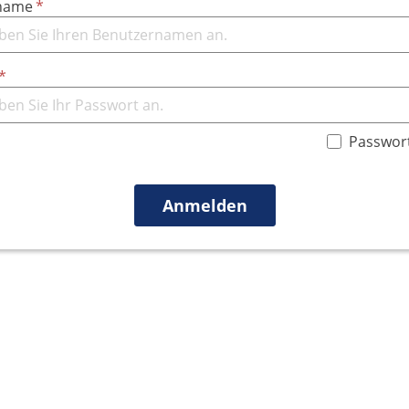
name
Passwor
Anmelden